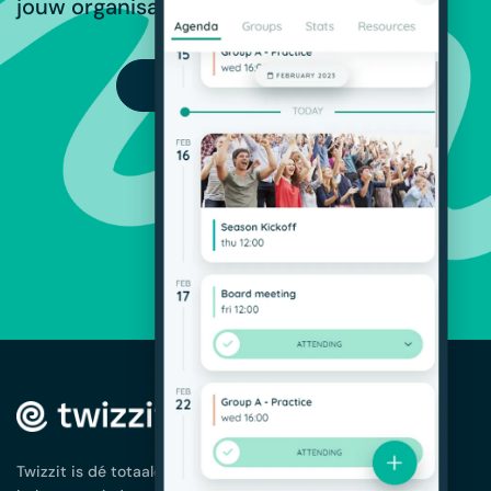
jouw organisatie.
PROBEER GRATIS
OPLOSSINGEN
Ledenbeheer
App voor je
Twizzit is dé totaaloplossing voor het
vereniging