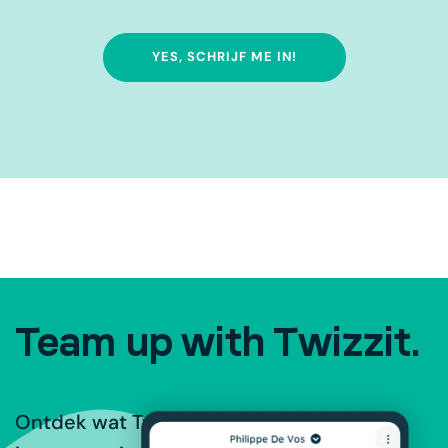
YES, SCHRIJF ME IN!
Team up with Twizzit.
Ontdek wat Twizzit te bieden heeft voor