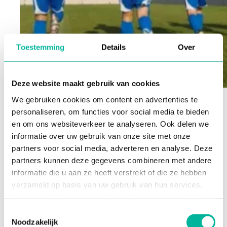
Toestemming
Details
Over
Deze website maakt gebruik van cookies
Gerichte opvolging
We gebruiken cookies om content en advertenties te
personaliseren, om functies voor social media te bieden
Door te weten wie actief is en wie minder vaak
en om ons websiteverkeer te analyseren. Ook delen we
komt, kun je gerichter opvolgen. Zo laat je no-
informatie over uw gebruik van onze site met onze
shows zien dat je om betrokkenheid geeft en
partners voor social media, adverteren en analyse. Deze
stimuleer je hen om weer deel te nemen.
partners kunnen deze gegevens combineren met andere
Inzicht = betere keuzes
informatie die u aan ze heeft verstrekt of die ze hebben
verzameld op basis van uw gebruik van hun services.
Aanwezigheidsregistratie geeft
inzicht in welke
Voor meer informatie, verwijzen wij u naar onze
Cookie
activiteiten aanslaan
en waar leden echt
Policy
.
Toestemmingsselectie
interesse in hebben. Ook no-shows vertellen je
Noodzakelijk
iets: misschien is het tijd om je
aanbod
aan
te