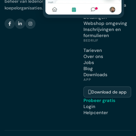
beheer van ledenorganisaties en
Planning en agenda
koepelorganisaties.
Facturatie en
betalingen
Webshop omgeving
Inschrijvingen en
formulieren
BEDRIJF
Tarieven
Over ons
Jobs
Blog
Downloads
APP
Download de app
Probeer gratis
Login
Helpcenter