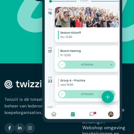
OPLOSSINGEN
Ledenbeheer
App voor je
Twizzit is dé totaaloplossing voor het
vereniging
beheer van ledenorganisaties en
Planning en agenda
koepelorganisaties.
Facturatie en
betalingen
Webshop omgeving
Inschrijvingen en