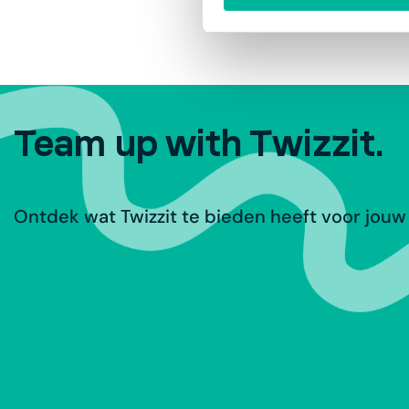
Team up with Twizzit.
Ontdek wat Twizzit te bieden heeft voor jouw 