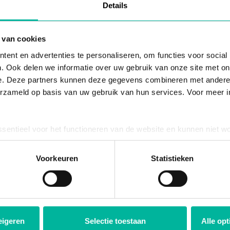
Details
 van cookies
ent en advertenties te personaliseren, om functies voor social
brief voor ledenorganisa
. Ook delen we informatie over uw gebruik van onze site met on
e. Deze partners kunnen deze gegevens combineren met andere i
erzameld op basis van uw gebruik van hun services. Voor meer in
hten & game-changing tips om je club of ver
naar méér impact, groei en succes – gratis in
ssentieel voor het functioneren van de website en kunnen niet w
plicht. U kunt uw toestemming voor het gebruik van andere cook
ool onderaan de website.
Voorkeuren
Statistieken
YES, SCHRIJF ME IN!
eigeren
Selectie toestaan
Alle op