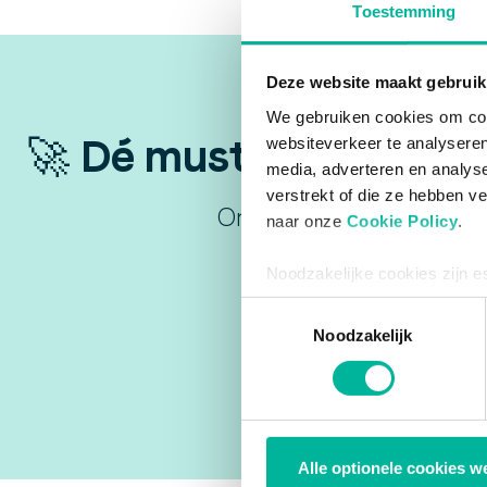
Toestemming
Deze website maakt gebruik
We gebruiken cookies om cont
🚀 Dé must-have nieuws
websiteverkeer te analyseren
media, adverteren en analys
verstrekt of die ze hebben v
Ontvang exclusieve inzic
naar onze
Cookie Policy
.
De shortcut 
Noodzakelijke cookies zijn e
bestaat enkel een informatie
Toestemmingsselectie
via de consent management t
Noodzakelijk
Alle optionele cookies w