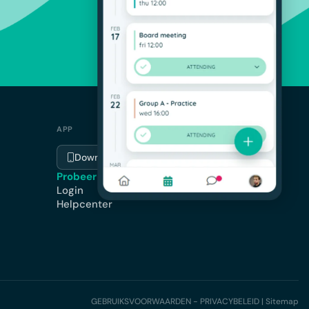
APP
Download de app
Probeer gratis
Login
Helpcenter
GEBRUIKSVOORWAARDEN - PRIVACYBELEID
|
Sitemap