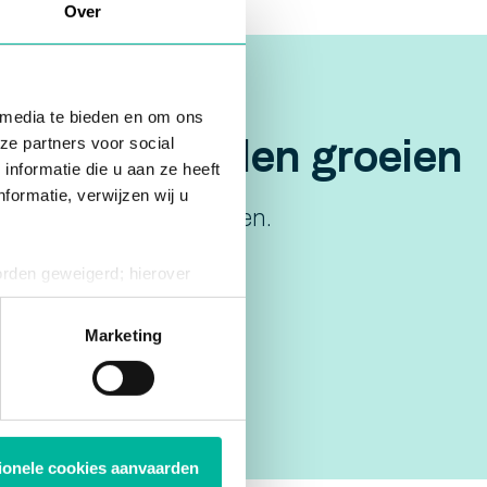
Over
 media te bieden en om ons
ties die willen groeien
ze partners voor social
nformatie die u aan ze heeft
formatie, verwijzen wij u
eniging te laten knallen.
 je inbox! 💥
orden geweigerd; hierover
ies op elk moment intrekken
Marketing
tionele cookies aanvaarden