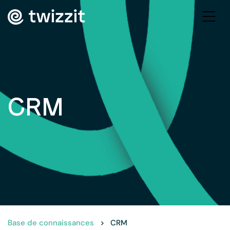
CRM
Base de connaissances
>
CRM