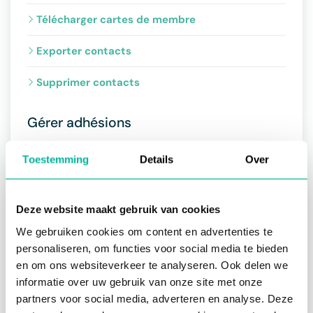
Télécharger cartes de membre
Exporter contacts
Supprimer contacts
Gérer adhésions
Pourquoi utiliser des adhésions
Toestemming
Details
Over
À propos de l'onglet adhésions
Deze website maakt gebruik van cookies
Ajouter adhésion à un contact
We gebruiken cookies om content en advertenties te
Modifier adhésion
personaliseren, om functies voor social media te bieden
en om ons websiteverkeer te analyseren. Ook delen we
Synchroniser membres avec la fédération
informatie over uw gebruik van onze site met onze
partners voor social media, adverteren en analyse. Deze
Fédérations connectées à Twizzit