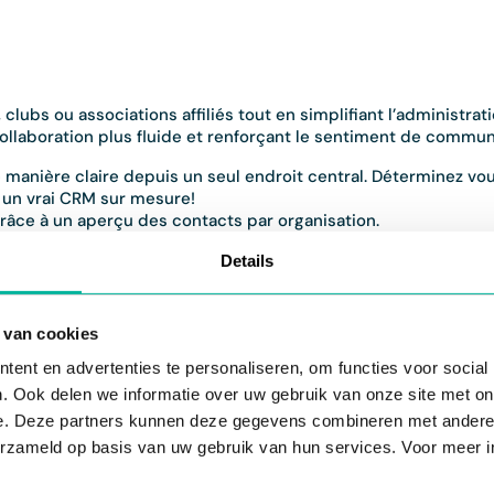
ubs ou associations affiliés tout en simplifiant l’administrat
collaboration plus fluide et renforçant le sentiment de commu
e manière claire depuis un seul endroit central. Déterminez v
à un vrai CRM sur mesure!
âce à un aperçu des contacts par organisation.
des membres (par âge, discipline ou public cible) au sein de 
Details
os organisations affiliées et leurs contacts grâce à une sync
dre.
 van cookies
vos organisations affiliées avec Twizzit? Offrez-leur des outi
ent en advertenties te personaliseren, om functies voor social
 affiliées se développent, votre fédération grandit naturellem
. Ook delen we informatie over uw gebruik van onze site met on
liées.
e. Deze partners kunnen deze gegevens combineren met andere i
erzameld op basis van uw gebruik van hun services. Voor meer in