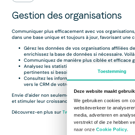
Gestion des organisations
Communiquer plus efficacement avec vos organisations, cl
dans une base unique et toujours à jour, favorisant une 
Gérez les données de vos organisations affiliées d
enrichissez la base de données si nécessaire. Voil
Communiquez de manière plus ciblée et efficace gr
Analysez les statistiques concernant la dynamique 
Toestemming
pertinentes si besoin.
Consultez les informations les plus récentes sur v
vers le CRM de votre fédération ou organisation-ca
Deze website maakt gebruik
Envie d’aider non seulement votre fédération mais aussi 
We gebruiken cookies om cont
et stimuler leur croissance. Et lorsque vos organisations
websiteverkeer te analyseren
Découvrez-en plus sur
Twizzit pour vos organisations affi
media, adverteren en analys
verstrekt of die ze hebben v
naar onze
Cookie Policy
.