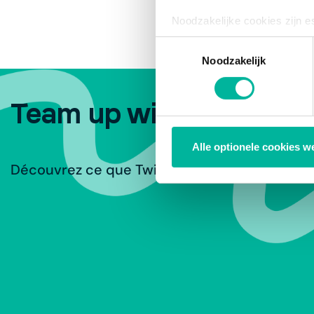
Noodzakelijke cookies zijn e
bestaat enkel een informatie
Toestemmingsselectie
via de consent management t
Noodzakelijk
Team up with Twizzit.
Alle optionele cookies w
Découvrez ce que Twizzit peut offrir à votre o