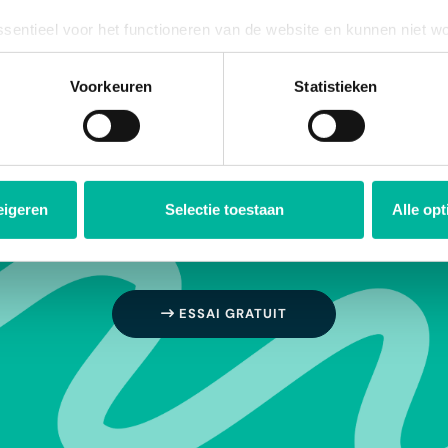
ssentieel voor het functioneren van de website en kunnen niet w
plicht. U kunt uw toestemming voor het gebruik van andere cook
ool onderaan de website.
Voorkeuren
Statistieken
eigeren
Selectie toestaan
Alle op
rganisation.
ESSAI GRATUIT