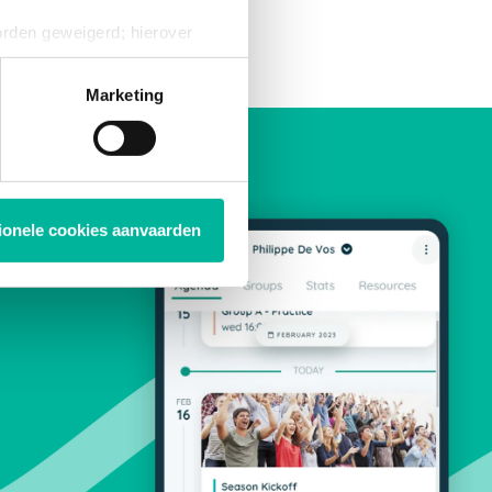
orden geweigerd; hierover
ies op elk moment intrekken
Marketing
tionele cookies aanvaarden