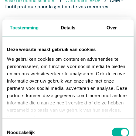
Base de connaissances
>
Webinaire: BFDF
>
CRM -
l'outil pratique pour la gestion de vos membres
Avant tout, le module CRM est un outil pour
Toestemming
Details
Over
votre club
. Vous gérez les données des
contacts, des familles, des entreprises, des
lieux et des équipements. Vous décidez des
Deze website maakt gebruik van cookies
données que vous souhaitez gérer.
We gebruiken cookies om content en advertenties te
En outre, vous pouvez facilement partager des
personaliseren, om functies voor social media te bieden
données avec
la fédération
via Twizzit. En tant
en om ons websiteverkeer te analyseren. Ook delen we
que club, vous restez maître des données qui
restent dans le club et de celles qui sont
informatie over uw gebruik van onze site met onze
partagées avec la fédération.
partners voor social media, adverteren en analyse. Deze
partners kunnen deze gegevens combineren met andere
Enfin, vous pouvez également gérer les
informatie die u aan ze heeft verstrekt of die ze hebben
adhésions
dans le CRM : une adhésion à un
club peut être différente d'une adhésion à une
verzameld op basis van uw gebruik van hun services.
fédération. Twizzit répond également à cette
Voor meer informatie, verwijzen wij u naar onze
Cookie
distinction.
Policy
.
Toestemmingsselectie
Noodzakelijk
Vous voulez commencer à importer vos