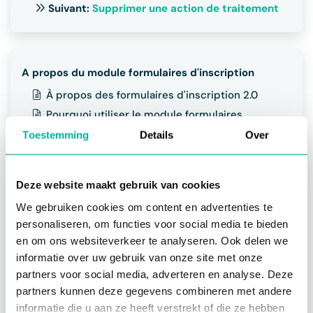
Suivant:
Supprimer une action de traitement
A propos du module formulaires d'inscription
À propos des formulaires d'inscription 2.0
Pourquoi utiliser le module formulaires
d'inscription?
Toestemming
Details
Over
Créer formulaire
Ajouter formulaire
Deze website maakt gebruik van cookies
Gérer champs
We gebruiken cookies om content en advertenties te
Types de champs
personaliseren, om functies voor social media te bieden
en om ons websiteverkeer te analyseren. Ook delen we
Paramètres de champ
informatie over uw gebruik van onze site met onze
Ajouter une image de bannière
partners voor social media, adverteren en analyse. Deze
Remplissage automatique des champs
partners kunnen deze gegevens combineren met andere
Gérer les stocks et les listes d'attente
informatie die u aan ze heeft verstrekt of die ze hebben