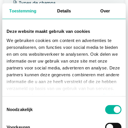
Types de champs
Paramètres de champ
Toestemming
Details
Over
Ajouter une image de bannière
Remplissage automatique des champs
Deze website maakt gebruik van cookies
Gérer les stocks et les listes d'attente
We gebruiken cookies om content en advertenties te
Activer les réductions
personaliseren, om functies voor social media te bieden
Tester l'affichage
en om ons websiteverkeer te analyseren. Ook delen we
informatie over uw gebruik van onze site met onze
Paramètres du formulaire
partners voor social media, adverteren en analyse. Deze
Activer les paiements en ligne
partners kunnen deze gegevens combineren met andere
informatie die u aan ze heeft verstrekt of die ze hebben
Activer les paiements différés et les acomptes
verzameld op basis van uw gebruik van hun services.
Configurer le message de confirmation
Voor meer informatie, verwijzen wij u naar onze
Cookie
Modifier le nom du formulaire
Policy
.
Toestemmingsselectie
Créer un modèle
Noodzakelijk
Gérer les tags
Noodzakelijke cookies zijn essentieel voor het
Gérer les admins de formulaire
functioneren van de website en kunnen niet worden
Voorkeuren