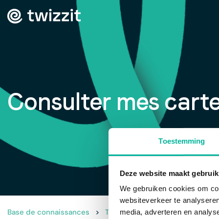
Consulter mes cart
Toestemming
Deze website maakt gebruik
We gebruiken cookies om cont
websiteverkeer te analyseren
Base de connaissances
>
Travailler avec les cartes de m
media, adverteren en analys