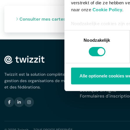
verstrekt of die ze hebben v
naar onze
Cookie Policy
.
Consulter mes cartes de membre
Noodzakelijke cookies zijn e
bestaat enkel een informatie
Toestemmingsselectie
via de consent management t
Noodzakelijk
SOLUTIONS
Gestion des membres
App pour votre associa
Twizzit est la solution complète pour la
Alle optionele cookies w
Planning et agenda
gestion des organisations de membres
Facturation et paiemen
et des fédérations.
Boutique en ligne
Formulaires d'inscriptio