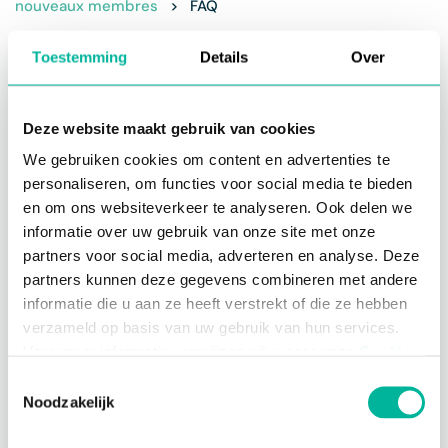
nouveaux membres
>
FAQ
Toestemming
Details
Over
Pendant le webinaire sur les inscriptions de
nouveaux membres, nous avons reçu de
nombreuses questions. Nous aimerions
Deze website maakt gebruik van cookies
énumérer les principaux ici.
We gebruiken cookies om content en advertenties te
personaliseren, om functies voor social media te bieden
Puis-je également ajouter une réduction
en om ons websiteverkeer te analyseren. Ook delen we
familiale si 3 membres d'une famille sont
membres?
informatie over uw gebruik van onze site met onze
partners voor social media, adverteren en analyse. Deze
Comment activer les listes d'attente
partners kunnen deze gegevens combineren met andere
lorsque le stock est épuisé ?
informatie die u aan ze heeft verstrekt of die ze hebben
verzameld op basis van uw gebruik van hun services.
Quelles sont les conditions qu'un document
Voor meer informatie, verwijzen wij u naar onze
Cookie
pour la mutuelle doit remplir?
Policy
.
Toestemmingsselectie
Noodzakelijk
Comment puis-je supprimer les inscriptions
Noodzakelijke cookies zijn essentieel voor het
(doubles)?
functioneren van de website en kunnen niet worden