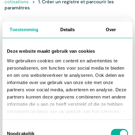
cotisations
>
1. Créer un registre et parcourir les
paramètres
Commencez par créer un registre. Cela a pour
Toestemming
Details
Over
fonction de regrouper toutes les factures.
Parcourez ensuite les paramètres généraux,
créez une mise-en-page personnalisée et
Deze website maakt gebruik van cookies
définissez les notifications souhaitées. Voulez-
vous utiliser les paiements en ligne pour votre
We gebruiken cookies om content en advertenties te
facturation? N'oubliez pas de l'activer.
personaliseren, om functies voor social media te bieden
en om ons websiteverkeer te analyseren. Ook delen we
informatie over uw gebruik van onze site met onze
partners voor social media, adverteren en analyse. Deze
partners kunnen deze gegevens combineren met andere
Acceptez les cookies marketing pour
informatie die u aan ze heeft verstrekt of die ze hebben
regarder cette vidéo
verzameld op basis van uw gebruik van hun services.
Modifier les préférences de cookies
Voor meer informatie, verwijzen wij u naar onze
Cookie
Policy
.
Toestemmingsselectie
Noodzakelijk