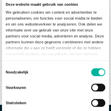
hockey: Inscrivez vos membres chez l'ARBH
>
Les filtres
Deze website maakt gebruik van cookies
utiles dans le CRM
We gebruiken cookies om content en advertenties te
personaliseren, om functies voor social media te bieden
Utilisez le filtre étendu dans CRM pour
en om ons websiteverkeer te analyseren. Ook delen we
détecter les écarts entre les connexions de
informatie over uw gebruik van onze site met onze
votre club et celles de la fédération.
partners voor social media, adverteren en analyse. Deze
partners kunnen deze gegevens combineren met andere
informatie die u aan ze heeft verstrekt of die ze hebben
verzameld op basis van uw gebruik van hun services.
Voor meer informatie, verwijzen wij u naar onze
Cookie
Acceptez les cookies marketing pour
Policy
.
Toestemmingsselectie
regarder cette vidéo
Noodzakelijk
Modifier les préférences de cookies
Noodzakelijke cookies zijn essentieel voor het
functioneren van de website en kunnen niet worden
Voorkeuren
geweigerd; hierover bestaat enkel een informatieplicht. U
kunt uw toestemming voor het gebruik van andere
cookies op elk moment intrekken via de consent
Statistieken
management tool onderaan de website.