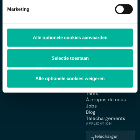
Marketing
SOLUTIONS
Gestion des
membres
Twizzit est la solution complète pour la
App pour votre
gestion des organisations de membres
Alle optionele cookies aanvaarden
association
et des fédérations.
Planning et agenda
Facturation et
Selectie toestaan
paiements
Boutique en ligne
Formulaires
d'inscription
Alle optionele cookies weigeren
ENTREPRISE
Tarifs
À propos de nous
Jobs
Blog
Téléchargements
APPLICATION
Télécharger