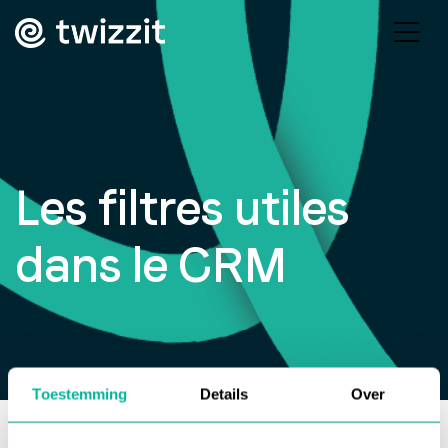
Les filtres utiles
dans le CRM
Toestemming
Details
Over
Base de connaissances
>
Webinaire pour les clubs de