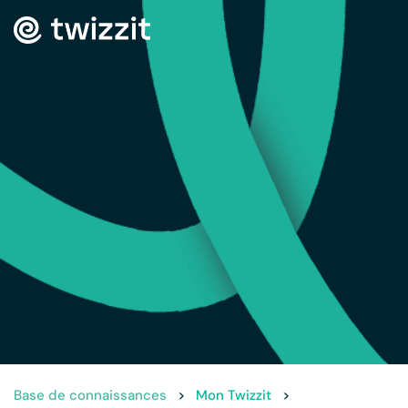
Base de connaissances
>
Mon Twizzit
>