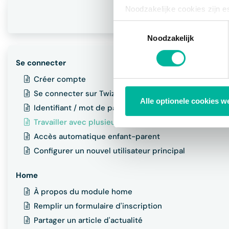
Noodzakelijke cookies zijn e
bestaat enkel een informatie
Toestemmingsselectie
via de consent management t
Noodzakelijk
Se connecter
Créer compte
Se connecter sur Twizzit
Alle optionele cookies w
Identifiant / mot de passe oublié
Travailler avec plusieurs comptes ou utilisateurs
Accès automatique enfant-parent
Configurer un nouvel utilisateur principal
Home
À propos du module home
Remplir un formulaire d'inscription
Partager un article d'actualité