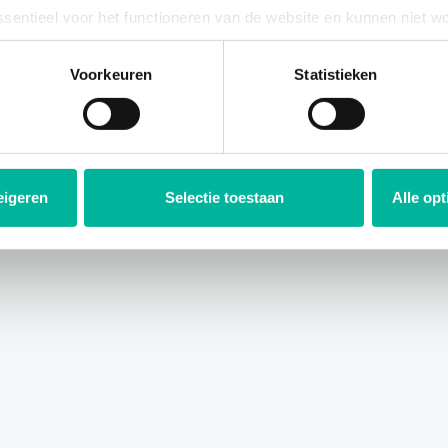
ssentieel voor het functioneren van de website en kunnen niet w
Suivant:
Accès automatique enfant-parent
plicht. U kunt uw toestemming voor het gebruik van andere cook
ool onderaan de website.
Voorkeuren
Statistieken
eigeren
Selectie toestaan
Alle op