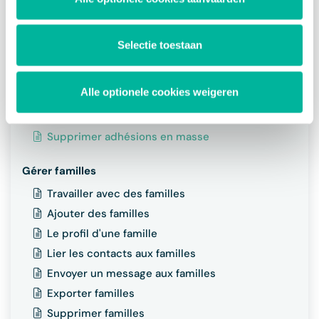
Modifier adhésion
Synchroniser membres avec la fédération
Selectie toestaan
Fédérations connectées à Twizzit
Ajouter adhésions en masse
Alle optionele cookies weigeren
Copier / renouveler adhésions en masse
Résilier des adhésions (en masse)
Supprimer adhésions en masse
Gérer familles
Travailler avec des familles
Ajouter des familles
Le profil d'une famille
Lier les contacts aux familles
Envoyer un message aux familles
Exporter familles
Supprimer familles