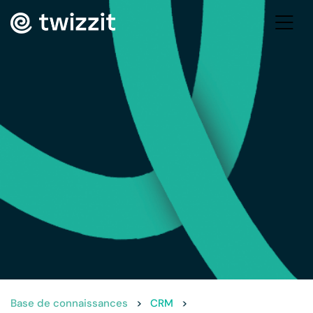
Base de connaissances
>
CRM
>