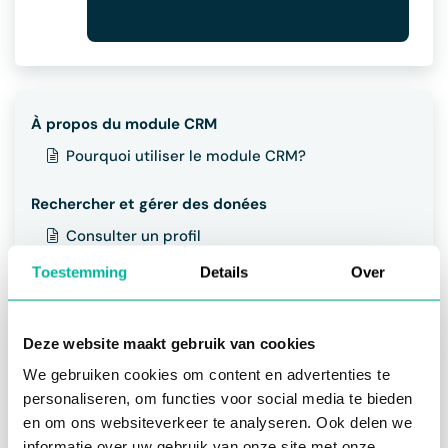
À propos du module CRM
Pourquoi utiliser le module CRM?
Rechercher et gérer des donées
Consulter un profil
Recherche avancée
Toestemming
Details
Over
Recherches utiles
Sauvegarder une recherche
Deze website maakt gebruik van cookies
Gérer colonnes
We gebruiken cookies om content en advertenties te
Consulter statistiques
personaliseren, om functies voor social media te bieden
en om ons websiteverkeer te analyseren. Ook delen we
Gérer contacts et membres
informatie over uw gebruik van onze site met onze