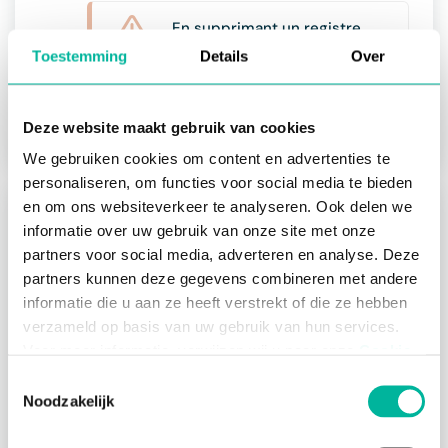
En supprimant un registre,
tous les documents et
Toestemming
Details
Over
modèles qu’il contient seront
perdus. Cette action est
irréversible.
Deze website maakt gebruik van cookies
We gebruiken cookies om content en advertenties te
personaliseren, om functies voor social media te bieden
en om ons websiteverkeer te analyseren. Ook delen we
À propos des certificats
informatie over uw gebruik van onze site met onze
À propos des attestations
partners voor social media, adverteren en analyse. Deze
partners kunnen deze gegevens combineren met andere
Gérer registres
informatie die u aan ze heeft verstrekt of die ze hebben
verzameld op basis van uw gebruik van hun services.
À propos des registres
Voor meer informatie, verwijzen wij u naar onze
Cookie
Créer un nouveau registre
Policy
.
Toestemmingsselectie
Changer nom du registre
Noodzakelijk
Changer l'icône du registre
Noodzakelijke cookies zijn essentieel voor het
Disponibilité du registre
functioneren van de website en kunnen niet worden