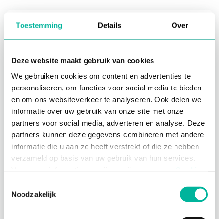
Toestemming
Details
Over
Ce manuel est uniquement disponible en
néerlandais.
Deze website maakt gebruik van cookies
Ce module est disponible sur demande.
We gebruiken cookies om content en advertenties te
personaliseren, om functies voor social media te bieden
en om ons websiteverkeer te analyseren. Ook delen we
informatie over uw gebruik van onze site met onze
partners voor social media, adverteren en analyse. Deze
partners kunnen deze gegevens combineren met andere
informatie die u aan ze heeft verstrekt of die ze hebben
verzameld op basis van uw gebruik van hun services.
Voor meer informatie, verwijzen wij u naar onze
Cookie
Policy
.
Toestemmingsselectie
Noodzakelijk
Noodzakelijke cookies zijn essentieel voor het
functioneren van de website en kunnen niet worden