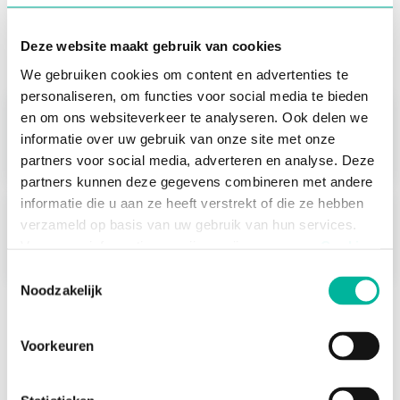
Avez-vous une question ou souhaitez-
Deze website maakt gebruik van cookies
vous en savoir plus sur Twizzit ?
We gebruiken cookies om content en advertenties te
personaliseren, om functies voor social media te bieden
en om ons websiteverkeer te analyseren. Ook delen we
Mon organisation utilise déjà Twizzit et j’ai une
informatie over uw gebruik van onze site met onze
question.
partners voor social media, adverteren en analyse. Deze
partners kunnen deze gegevens combineren met andere
informatie die u aan ze heeft verstrekt of die ze hebben
Je m’intéresse à Twizzit pour mon
verzameld op basis van uw gebruik van hun services.
organisation.
Voor meer informatie, verwijzen wij u naar onze
Cookie
Policy
.
Toestemmingsselectie
Noodzakelijk
Noodzakelijke cookies zijn essentieel voor het
functioneren van de website en kunnen niet worden
Voorkeuren
geweigerd; hierover bestaat enkel een informatieplicht. U
kunt uw toestemming voor het gebruik van andere
cookies op elk moment intrekken via de consent