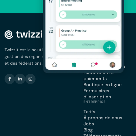
SOLUTIONS
Gestion des
membres
Twizzit est la solution complète pour la
App pour votre
gestion des organisations de membres
association
et des fédérations.
Planning et agenda
Facturation et
paiements
Boutique en ligne
Formulaires
d'inscription
ENTREPRISE
Tarifs
À propos de nous
Jobs
Blog