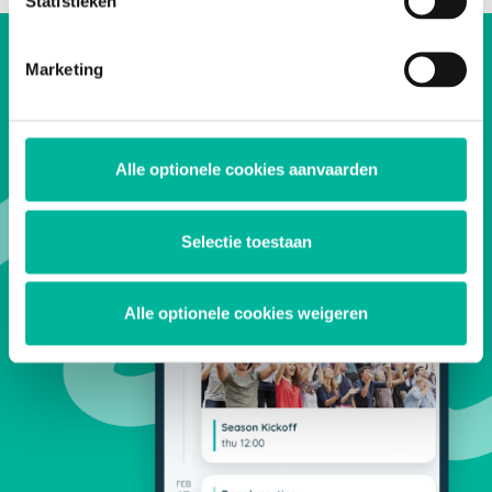
Statistieken
management tool onderaan de website.
Team up with Twizzit.
Marketing
Découvrez ce que Twizzit a à offrir à votre
Alle optionele cookies aanvaarden
organisation.
Selectie toestaan
ESSAYEZ GRATUITEMENT
Alle optionele cookies weigeren