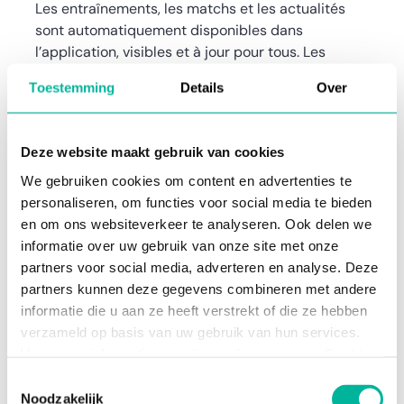
Les entraînements, les matchs et les actualités
sont automatiquement disponibles dans
l’application, visibles et à jour pour tous. Les
newsletters sont envoyées pour les informations
Toestemming
Details
Over
importantes et les formulaires centralisent les
inscriptions aux événements.
"Quand il faut communiquer rapidement,
Deze website maakt gebruik van cookies
l’information atteint tout le monde en
We gebruiken cookies om content en advertenties te
quelques minutes."
personaliseren, om functies voor social media te bieden
en om ons websiteverkeer te analyseren. Ook delen we
La force de l’esprit Rijko
informatie over uw gebruik van onze site met onze
L’esprit de club est au cœur de Rijko. Les coachs
partners voor social media, adverteren en analyse. Deze
collaborent étroitement pour transmettre l’esprit
partners kunnen deze gegevens combineren met andere
Rijko: tenues uniformes, hymne du club, visuels
informatie die u aan ze heeft verstrekt of die ze hebben
cohérents et bientôt une mascotte. Cela crée un
verzameld op basis van uw gebruik van hun services.
sentiment d’appartenance fort et chaleureux,
Voor meer informatie, verwijzen wij u naar onze
Cookie
perceptible aussi bien au sein du club que chez
Policy
.
Toestemmingsselectie
les adversaires.
Noodzakelijk