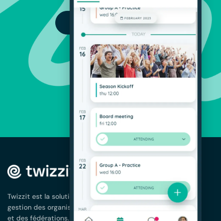
ESSAI GRATUIT
SOLUTIONS
Gestion des
membres
Twizzit est la solution complète pour la
App pour votre
gestion des organisations de membres
association
et des fédérations.