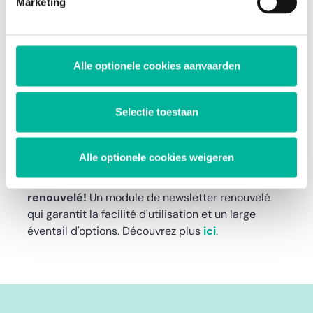
Marketing
Durable
En supposant que le nombre de destinataires qui
impriment une newsletter pour la lire est minime,
Alle optionele cookies aanvaarden
fait de la newsletter un moyen de communication
respectueux de l'environnement
.
Selectie toestaan
Module renouvelé!
Alle optionele cookies weigeren
Le dernier et peut-être le meilleur avantage:
le
module de Twizzit a été entièrement
renouvelé!
Un module de newsletter renouvelé
qui garantit la facilité d'utilisation et un large
éventail d'options. Découvrez plus
ici
.