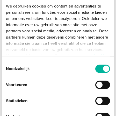
We gebruiken cookies om content en advertenties te
Mesurer le succès
personaliseren, om functies voor social media te bieden
en om ons websiteverkeer te analyseren. Ook delen we
Mesurer, c'est savoir. Grâce aux
nombreuses
informatie over uw gebruik van onze site met onze
statistiques disponibles
(nombre de newsletters
partners voor social media, adverteren en analyse. Deze
ouvertes, nombre de clics, nombre de
partners kunnen deze gegevens combineren met andere
désinscriptions, …), il est très facile de mesurer le
informatie die u aan ze heeft verstrekt of die ze hebben
succès d'une newsletter. En utilisant ces
verzameld op basis van uw gebruik van hun services.
informations, vous pouvez
toujours améliorer
Voor meer informatie, verwijzen wij u naar onze
Cookie
votre newsletter par rapport à la précédente.
Policy
.
Toestemmingsselectie
Noodzakelijk
Noodzakelijke cookies zijn essentieel voor het
Relativement peu coûteux
functioneren van de website en kunnen niet worden
Voorkeuren
Compte tenu de la large portée et des
geweigerd; hierover bestaat enkel een informatieplicht. U
connaissances limitées requises, la newsletter est
kunt uw toestemming voor het gebruik van andere
un
moyen de communication relativement bon
cookies op elk moment intrekken via de consent
Statistieken
marché
.
management tool onderaan de website.