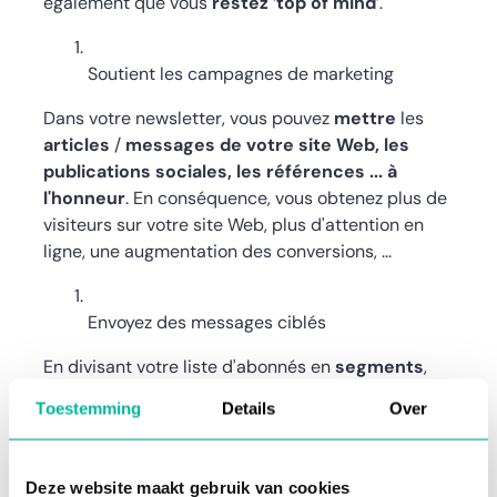
également que vous
restez
‘
top of mind
’.
Soutient les campagnes de marketing
Dans votre newsletter, vous pouvez
mettre
les
articles
/
messages
de votre site Web, les
publications sociales, les références ... à
l'honneur
. En conséquence, vous obtenez plus de
visiteurs sur votre site Web, plus d'attention en
ligne, une augmentation des conversions, ...
Envoyez des messages ciblés
En divisant votre liste d'abonnés en
segments
,
vous pouvez encore
mieux adapter
vos
Toestemming
Details
Over
newsletters
à votre destinataire
. De cette façon,
le destinataire reçoit des nouvelles qui
l'intéressent.
Deze website maakt gebruik van cookies