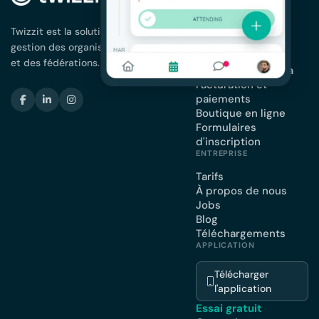
Gestion des
membres
Twizzit est la solution complète pour la
App pour votre
gestion des organisations de membres
association
et des fédérations.
Planning et agenda
Facturation et
paiements
Boutique en ligne
Formulaires
d'inscription
ENTREPRISE
Tarifs
À propos de nous
Jobs
Blog
Téléchargements
APPLICATION
Télécharger
l'application
Essai gratuit