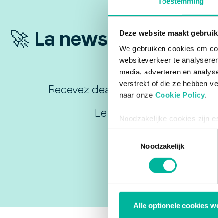
Toestemming
🚀 La newsletter incon
Deze website maakt gebruik
We gebruiken cookies om cont
websiteverkeer te analyseren
media, adverteren en analys
verstrekt of die ze hebben v
Recevez des conseils exclusifs et d
naar onze
Cookie Policy
.
Le raccourci vers plus d'
Noodzakelijke cookies zijn e
bestaat enkel een informatie
Toestemmingsselectie
via de consent management t
Noodzakelijk
Alle optionele cookies w