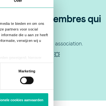
Over
isations de membres qui
 media te bieden en om ons
ze partners voor social
nformatie die u aan ze heeft
formatie, verwijzen wij u
e briller votre club ou association.
dans votre boîte mail ! 💥
orden geweigerd; hierover
ies op elk moment intrekken
Marketing
tionele cookies aanvaarden