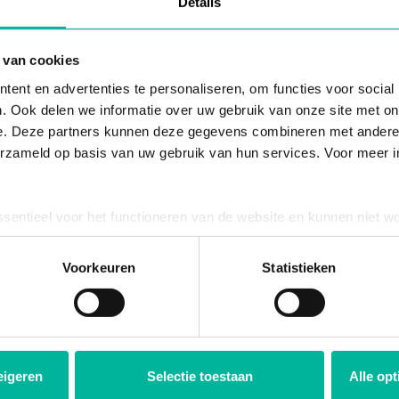
Details
tournable pour les organ
 van cookies
ent en advertenties te personaliseren, om functies voor social
veulent se développer
. Ook delen we informatie over uw gebruik van onze site met on
e. Deze partners kunnen deze gegevens combineren met andere i
erzameld op basis van uw gebruik van hun services. Voor meer in
es astuces qui changeront la donne pour fair
impact, de croissance et de succès – gratuit 
ssentieel voor het functioneren van de website en kunnen niet w
plicht. U kunt uw toestemming voor het gebruik van andere cook
ool onderaan de website.
Voorkeuren
Statistieken
OUI, INSCRIVEZ-MOI !
eigeren
Selectie toestaan
Alle op