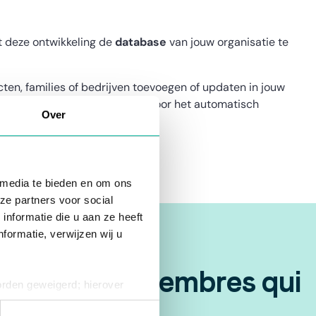
t deze ontwikkeling de
database
van jouw organisatie te
cten, families of bedrijven toevoegen of updaten in jouw
 zorgt deze fucntionaliteit voor het automatisch
Over
 media te bieden en om ons
ze partners voor social
nformatie die u aan ze heeft
formatie, verwijzen wij u
isations de membres qui
orden geweigerd; hierover
ies op elk moment intrekken