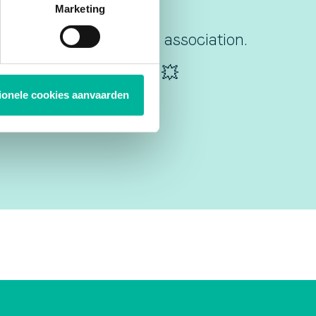
Marketing
e briller votre club ou association.
dans votre boîte mail ! 💥
tionele cookies aanvaarden