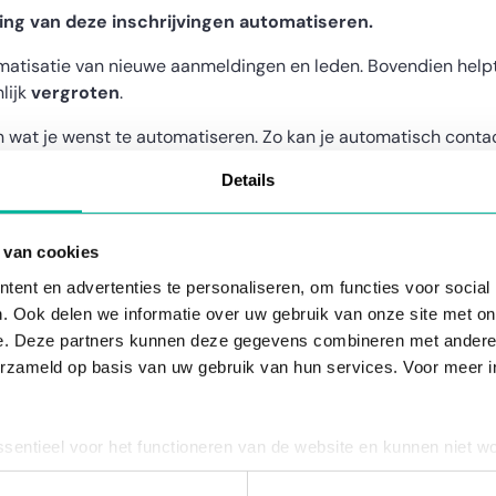
ng van deze inschrijvingen automatiseren.
matisatie van nieuwe aanmeldingen en leden. Bovendien help
lijk
vergroten
.
en wat je wenst te automatiseren. Zo kan je automatisch conta
chappen of de indeling in groepen geautomatiseerd worden en
Details
esten.
k er
hier
alles over.
 van cookies
ent en advertenties te personaliseren, om functies voor social
. Ook delen we informatie over uw gebruik van onze site met on
e. Deze partners kunnen deze gegevens combineren met andere i
erzameld op basis van uw gebruik van hun services. Voor meer in
tournable pour les organ
ssentieel voor het functioneren van de website en kunnen niet w
plicht. U kunt uw toestemming voor het gebruik van andere cook