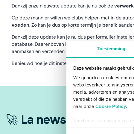
Dankzij onze nieuwste update kan je nu ook de
verwerki
Op deze mannier willen we clubs helpen met in de auto
voeden
. Zo kan je dus op korte termijn je
bereik
aanzien
Dankzij deze update kan je nu dus per formulier instell
database. Daarenboven kan ook toekenning van lidmaats
Toestemming
aanmaken en verzenden van facturen en mutualiteitsatt
Benieuwd hoe je dit instelt voor jouw organisatie? Onte
Deze website maakt gebruik
We gebruiken cookies om cont
websiteverkeer te analyseren
media, adverteren en analys
verstrekt of die ze hebben v
naar onze
Cookie Policy
.
🚀 La newsletter incon
Noodzakelijke cookies zijn e
bestaat enkel een informatie
Toestemmingsselectie