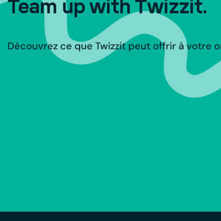
Team up with Twizzit.
Découvrez ce que Twizzit peut offrir à votre o