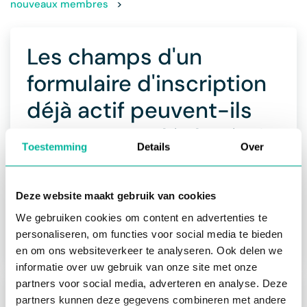
nouveaux membres
>
Les champs d'un
formulaire d'inscription
déjà actif peuvent-ils
encore être déplacés ?
Toestemming
Details
Over
Qui peut! Cela n'affecte pas les inscriptions déjà
effectués. Le déplacement des champs dans un
Deze website maakt gebruik van cookies
formulaire se fait en cliquant sur les flèches à côté
du champ que vous souhaitez déplacer, puis en le
We gebruiken cookies om content en advertenties te
faisant glisser à l'endroit souhaité.
personaliseren, om functies voor social media te bieden
en om ons websiteverkeer te analyseren. Ook delen we
informatie over uw gebruik van onze site met onze
partners voor social media, adverteren en analyse. Deze
Suivant:
Est-il possible de fixer des tarifs
partners kunnen deze gegevens combineren met andere
différents selon le moment de l'inscription (en