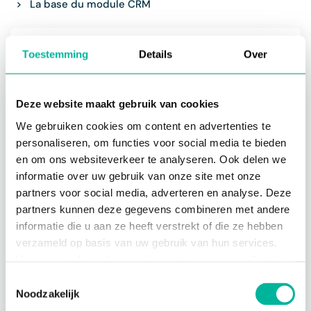
>
La base du module CRM
Commencez par découvrir l'interface générale.
Toestemming
Details
Over
Consultez également les statistiques et
effectuez des recherches que vous pouvez
enregistrer pour plus tard. Vous pouvez
Deze website maakt gebruik van cookies
également découvrir comment ajouter
(plusieurs) contacts.
We gebruiken cookies om content en advertenties te
personaliseren, om functies voor social media te bieden
en om ons websiteverkeer te analyseren. Ook delen we
informatie over uw gebruik van onze site met onze
partners voor social media, adverteren en analyse. Deze
Acceptez les cookies marketing pour
partners kunnen deze gegevens combineren met andere
regarder cette vidéo
informatie die u aan ze heeft verstrekt of die ze hebben
verzameld op basis van uw gebruik van hun services.
Modifier les préférences de cookies
Voor meer informatie, verwijzen wij u naar onze
Cookie
Policy
.
Toestemmingsselectie
Noodzakelijk
Pourquoi utiliser le module CRM?
Noodzakelijke cookies zijn essentieel voor het