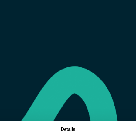
Details
tions
>