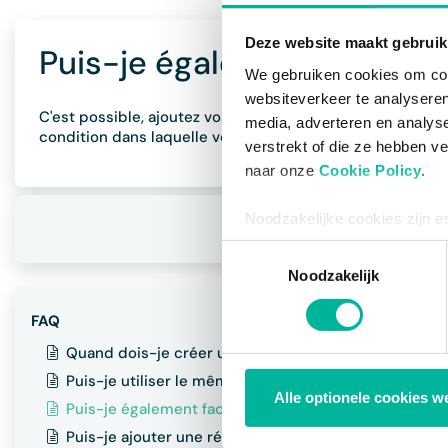
Deze website maakt gebruik
Puis-je également factur
We gebruiken cookies om cont
websiteverkeer te analyseren
C'est possible, ajoutez vos sponsors à CRM en tant qu'en
media, adverteren en analys
condition dans laquelle vous sélectionnez le type de co
verstrekt of die ze hebben v
naar onze
Cookie Policy
.
Noodzakelijke cookies zijn e
S
bestaat enkel een informatie
Toestemmingsselectie
via de consent management t
Noodzakelijk
FAQ
Quand dois-je créer un nouveau registre?
Puis-je utiliser le même registre d'une saison à l'aut
Alle optionele cookies w
Puis-je également facturer automatiquement mes s
Puis-je ajouter une réference accounting à mes fact