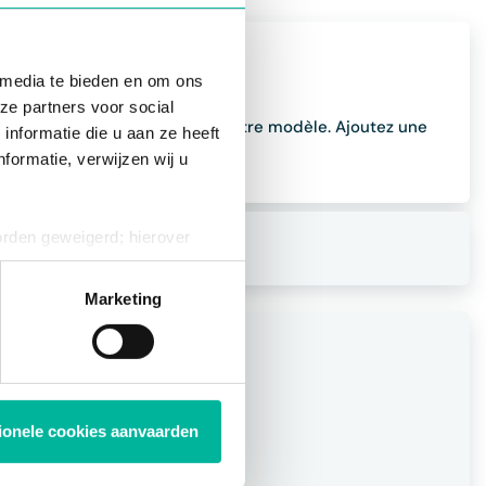
sors?
 media te bieden en om ons
ze partners voor social
igne par type de contrat dans votre modèle. Ajoutez une
nformatie die u aan ze heeft
urs cette ligne par entreprise.
formatie, verwijzen wij u
orden geweigerd; hierover
res?
ies op elk moment intrekken
Marketing
tionele cookies aanvaarden