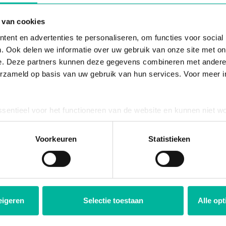
 van cookies
er automatiquement mes spon
ent en advertenties te personaliseren, om functies voor social
. Ook delen we informatie over uw gebruik van onze site met on
treprise et liez un contrat. Vous pouvez ensuite ajouter une l
e. Deze partners kunnen deze gegevens combineren met andere i
ntrat souhaité. Assurez-vous également que vous facturez toujo
erzameld op basis van uw gebruik van hun services. Voor meer in
ssentieel voor het functioneren van de website en kunnen niet w
uivant:
Puis-je ajouter une réference accounting à mes factu
plicht. U kunt uw toestemming voor het gebruik van andere cook
ool onderaan de website.
Voorkeuren
Statistieken
re?
eigeren
Selectie toestaan
Alle op
ponsors?
ures?