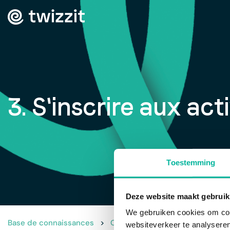
3. S'inscrire aux act
Toestemming
Deze website maakt gebruik
We gebruiken cookies om cont
Base de connaissances
>
Commencer avec Twizzit en tant 
websiteverkeer te analyseren