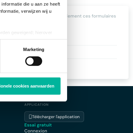
nformatie die u aan ze heeft
formatie, verwijzen wij u
s & achats
". Vous trouverez également ces formulaires
orden geweigerd; hierover
ies op elk moment intrekken
Marketing
tionele cookies aanvaarden
APPLICATION
Télécharger l'application
Essai gratuit
Connexion