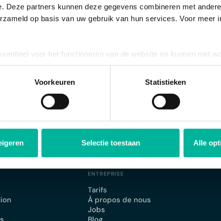
e. Deze partners kunnen deze gegevens combineren met andere i
erzameld op basis van uw gebruik van hun services. Voor meer in
es d'inscription que vous trouverez dans le module "
inscription
ptions
".
ssentieel voor het functioneren van de website en kunnen niet w
plicht. U kunt uw toestemming voor het gebruik van andere cook
ool onderaan de website.
Voorkeuren
Statistieken
eigeren
Selectie toestaan
Alle op
ENTREPRISE
Tarifs
tion
À propos de nous
Jobs
ts
Blog