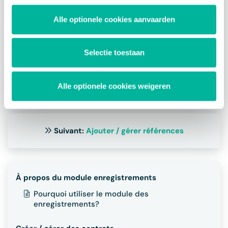
cours de la première phase
d'approbation (de
Alle optionele cookies aanvaarden
l'approbation au paiement)
car nous supposons que dans
cette phase l'approbation est
donnée sur le fait que la
Selectie toestaan
performance a été réellement
livrée (et a été autorisée à
être livrée).
Alle optionele cookies weigeren
Suivant:
Ajouter / gérer références
À propos du module enregistrements
Pourquoi utiliser le module des
enregistrements?