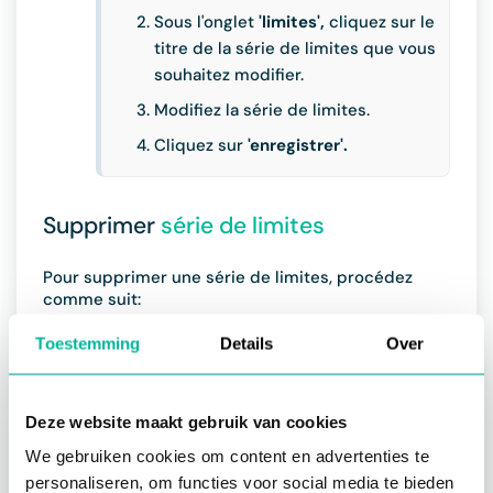
Sous l'onglet
'limites',
cliquez sur le
titre de la série de limites que vous
souhaitez modifier.
Modifiez la série de limites.
Cliquez sur
'enregistrer'.
Supprimer
série de limites
Pour supprimer une série de limites, procédez
comme suit:
Toestemming
Details
Over
Ouvrez le module des
enregistrements et cliquez sur
l'onglet
'paramètres'
en haut de la
Deze website maakt gebruik van cookies
page.
We gebruiken cookies om content en advertenties te
Sous l'onglet
'limites',
cliquez sur
personaliseren, om functies voor social media te bieden
l'icône de la poubelle à droite du