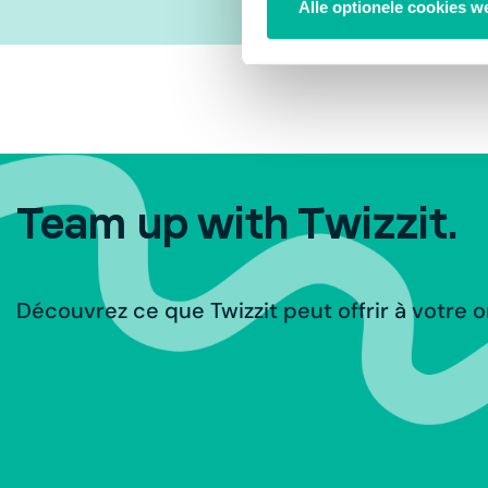
Alle optionele cookies w
Team up with Twizzit.
Découvrez ce que Twizzit peut offrir à votre o