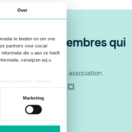
Over
isations de membres qui
 media te bieden en om ons
ze partners voor social
nformatie die u aan ze heeft
formatie, verwijzen wij u
e briller votre club ou association.
orden geweigerd; hierover
dans votre boîte mail ! 💥
ies op elk moment intrekken
Marketing