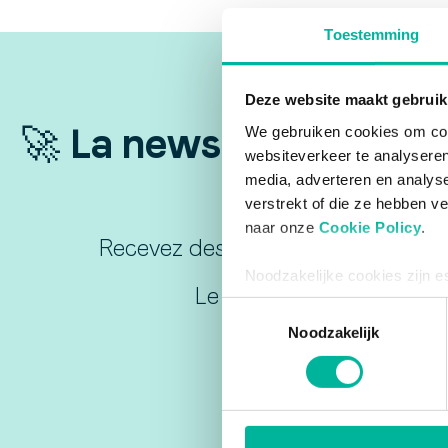
Toestemming
Deze website maakt gebruik
🚀 La newsletter incon
We gebruiken cookies om cont
websiteverkeer te analyseren
media, adverteren en analys
verstrekt of die ze hebben v
naar onze
Cookie Policy
.
Recevez des conseils exclusifs et d
Noodzakelijke cookies zijn e
Le raccourci vers plus d'
bestaat enkel een informatie
Toestemmingsselectie
via de consent management t
Noodzakelijk