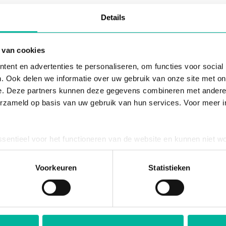
Details
 van cookies
tournable pour les organ
ent en advertenties te personaliseren, om functies voor social
. Ook delen we informatie over uw gebruik van onze site met on
veulent se développer
e. Deze partners kunnen deze gegevens combineren met andere i
erzameld op basis van uw gebruik van hun services. Voor meer in
es astuces qui changeront la donne pour fair
ssentieel voor het functioneren van de website en kunnen niet w
impact, de croissance et de succès – gratuit 
plicht. U kunt uw toestemming voor het gebruik van andere cook
ool onderaan de website.
Voorkeuren
Statistieken
OUI, INSCRIVEZ-MOI !