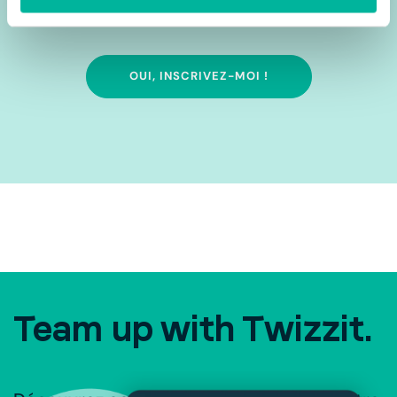
votre boîte mail ! 💥
OUI, INSCRIVEZ-MOI !
Team up with Twizzit.