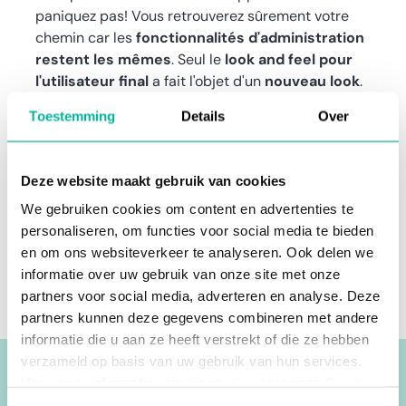
paniquez pas! Vous retrouverez sûrement votre
chemin car les
fonctionnalités d'administration
restent les mêmes
. Seul le
look and feel pour
l'utilisateur final
a fait l'objet d'un
nouveau look
.
De la
documentation
sera également fournie afin
Toestemming
Details
Over
que les administrateurs et les membres puissent
démarrer en douceur.
Deze website maakt gebruik van cookies
Curieux de savoir quand vous pouvez vous
attendre à la nouvelle application? Le
lancement
We gebruiken cookies om content en advertenties te
est prévu pour la
mi
-
août
. Gardez un œil sur
personaliseren, om functies voor social media te bieden
notre newsletter, notre blog et nos canaux
en om ons websiteverkeer te analyseren. Ook delen we
sociaux. Restez à l'écoute!
informatie over uw gebruik van onze site met onze
partners voor social media, adverteren en analyse. Deze
partners kunnen deze gegevens combineren met andere
informatie die u aan ze heeft verstrekt of die ze hebben
verzameld op basis van uw gebruik van hun services.
Voor meer informatie, verwijzen wij u naar onze
Cookie
Policy
.