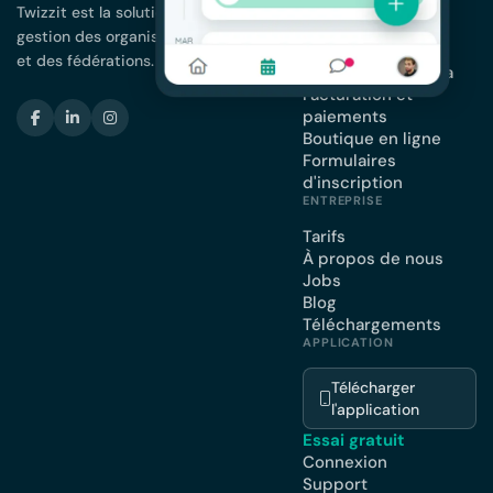
membres
Twizzit est la solution complète pour la
App pour votre
gestion des organisations de membres
association
et des fédérations.
Planning et agenda
Facturation et
paiements
Boutique en ligne
Formulaires
d'inscription
ENTREPRISE
Tarifs
À propos de nous
Jobs
Blog
Téléchargements
APPLICATION
Télécharger
l'application
Essai gratuit
Connexion
Support