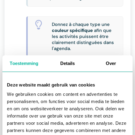
Donnez à chaque type une
couleur spécifique
afin que
les activités puissent être
clairement distinguées dans
l'agenda.
Supprimer sous-type d'activité
Toestemming
Details
Over
Ouvrez le module '
paramètres'.
Cliquez sur '
sous-types d'activité'.
Deze website maakt gebruik van cookies
Ouvrez le sous-type souhaité.
We gebruiken cookies om content en advertenties te
Cliquez sur "supprimer".
personaliseren, om functies voor social media te bieden
en om ons websiteverkeer te analyseren. Ook delen we
informatie over uw gebruik van onze site met onze
partners voor social media, adverteren en analyse. Deze
Vous ne pouvez supprimer
partners kunnen deze gegevens combineren met andere
des sous-types que lorsqu'il