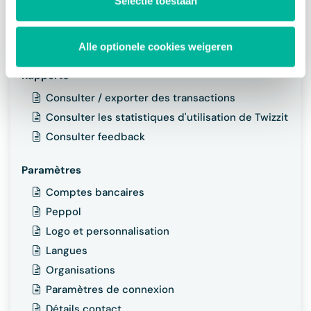
Selectie toestaan
Modifier les détails du contact
Ajouter / supprimer des admins
Consulter la facturation / contrat Twizzit
Alle optionele cookies weigeren
Rapports
Consulter / exporter des transactions
Consulter les statistiques d'utilisation de Twizzit
Consulter feedback
Paramètres
Comptes bancaires
Peppol
Logo et personnalisation
Langues
Organisations
Paramètres de connexion
Détails contact